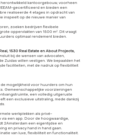
een herontwikkeld kantoorgebouw, voorheen
BREEAM-gecertificeerd en bieden een
e realiseerde 4 etages in opdracht van
e inspeelt op de nieuwe manier van
oren, zoeken bedrijven flexibele
grote oppervlakten van 1500 m². Dit vraagt
huurders optimaal rendement bieden.
al, 1530 Real Estate en About Projects,
ansluit bij de wensen van advocaten,
e Zuidas willen vestigen. We bepaalden het
 faciliteiten, met de nadruk op flexibiliteit
 de mogelijkheid voor huurders om hun
nits. Gemeenschappelijke voorzieningen
ontvangstruimte, een volledig uitgeruste
t een exclusieve uitstraling, mede dankzij
ds.
formele werkplekken als privé-
n via een app. Door de hoogwaardige,
edt 2Amsterdam een eigentijdse en
ng en privacy hand in hand gaan.
e van luxe, flexibiliteit en functionaliteit.