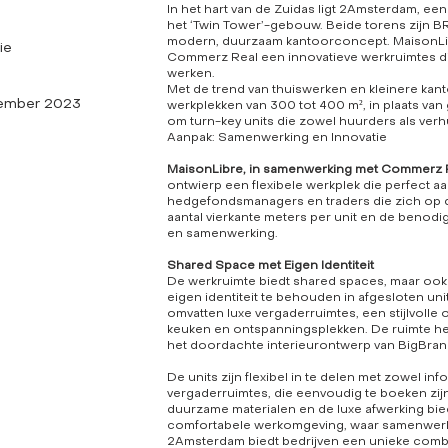
In het hart van de Zuidas ligt 2Amsterdam, 
het ‘Twin Tower’-gebouw. Beide torens zijn 
modern, duurzaam kantoorconcept. MaisonLibr
tie
Commerz Real een innovatieve werkruimtes di
werken.
Met de trend van thuiswerken en kleinere kant
ember 2023
werkplekken van 300 tot 400 m², in plaats van 
om turn-key units die zowel huurders als ver
Aanpak: Samenwerking en Innovatie
MaisonLibre, in samenwerking met Commerz Re
ontwierp een flexibele werkplek die perfect a
hedgefondsmanagers en traders die zich op d
aantal vierkante meters per unit en de benodigde
en samenwerking.
Shared Space met Eigen Identiteit
De werkruimte biedt shared spaces, maar ook
eigen identiteit te behouden in afgesloten u
omvatten luxe vergaderruimtes, een stijlvolle 
keuken en ontspanningsplekken. De ruimte heef
het doordachte interieurontwerp van BigBran
De units zijn flexibel in te delen met zowel in
vergaderruimtes, die eenvoudig te boeken zij
duurzame materialen en de luxe afwerking bi
comfortabele werkomgeving, waar samenwerki
2Amsterdam biedt bedrijven een unieke combinati