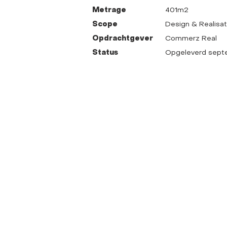
Metrage
401m2
Scope
Design & Realisa
Opdrachtgever
Commerz Real
Status
Opgeleverd sept