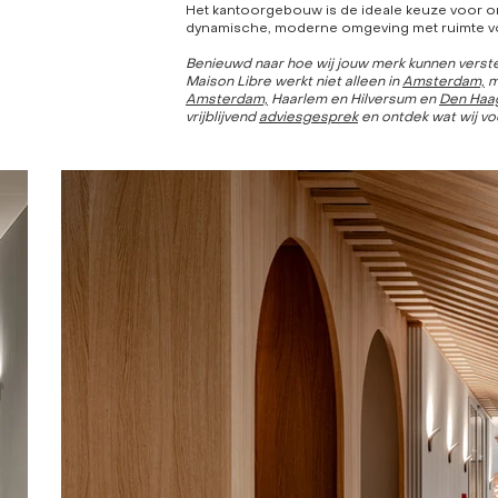
Het kantoorgebouw is de ideale keuze voor or
dynamische, moderne omgeving met ruimte voo
Benieuwd naar hoe wij jouw merk kunnen verst
Maison Libre werkt niet alleen in
Amsterdam,
m
Amsterdam,
Haarlem en Hilversum en
Den Haa
vrijblijvend
adviesgesprek
en ontdek wat wij vo