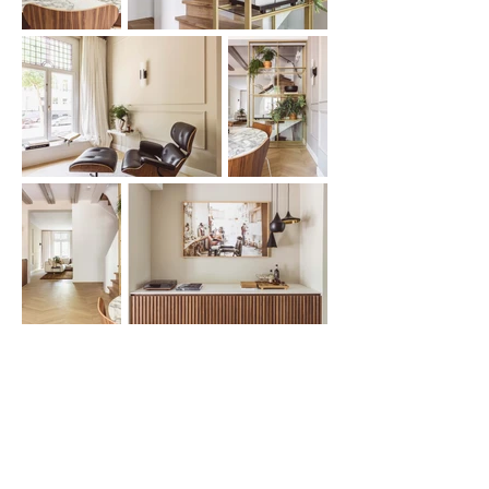
Tailored
Interiors
Timeless
Harmony
Heb je een project in gedachten, wil je ideeën