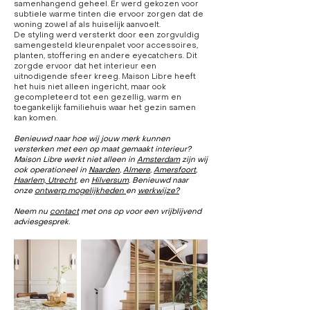
samenhangend geheel. Er werd gekozen voor
subtiele warme tinten die ervoor zorgen dat de
woning zowel af als huiselijk aanvoelt.
De styling werd versterkt door een zorgvuldig
samengesteld kleurenpalet voor accessoires,
planten, stoffering en andere eyecatchers. Dit
zorgde ervoor dat het interieur een
uitnodigende sfeer kreeg. Maison Libre heeft
het huis niet alleen ingericht, maar ook
gecompleteerd tot een gezellig, warm en
toegankelijk familiehuis waar het gezin samen
kan komen.
Benieuwd naar hoe wij jouw merk kunnen
versterken met een op maat gemaakt interieur?
Maison Libre werkt niet alleen in
Amsterdam
zijn wij
ook operationeel in
Naarden
,
Almere
,
Amersfoort
,
Haarlem,
Utrecht
,
en
Hilversum
. Benieuwd naar
onze
ontwerp mogelijkheden
en
werkwijze?
Neem nu
contact
met ons op voor een vrijblijvend
adviesgesprek.​​