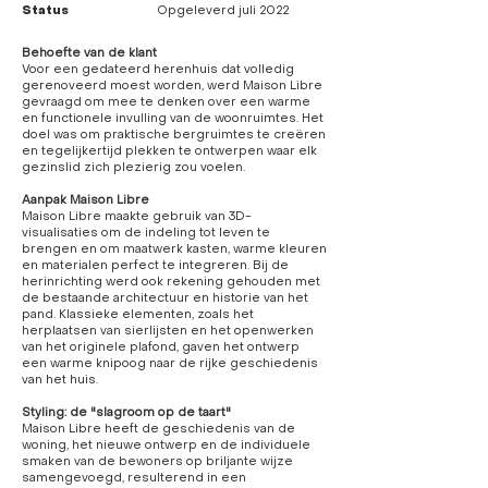
Status
Opgeleverd juli 2022
Behoefte van de klant
Voor een gedateerd herenhuis dat volledig
gerenoveerd moest worden, werd Maison Libre
gevraagd om mee te denken over een warme
en functionele invulling van de woonruimtes. Het
doel was om praktische bergruimtes te creëren
en tegelijkertijd plekken te ontwerpen waar elk
gezinslid zich plezierig zou voelen.
Aanpak Maison Libre
Maison Libre maakte gebruik van 3D-
visualisaties om de indeling tot leven te
brengen en om maatwerk kasten, warme kleuren
en materialen perfect te integreren. Bij de
herinrichting werd ook rekening gehouden met
de bestaande architectuur en historie van het
pand. Klassieke elementen, zoals het
herplaatsen van sierlijsten en het openwerken
van het originele plafond, gaven het ontwerp
een warme knipoog naar de rijke geschiedenis
van het huis.
Styling: de "slagroom op de taart"
Maison Libre heeft de geschiedenis van de
woning, het nieuwe ontwerp en de individuele
smaken van de bewoners op briljante wijze
samengevoegd, resulterend in een