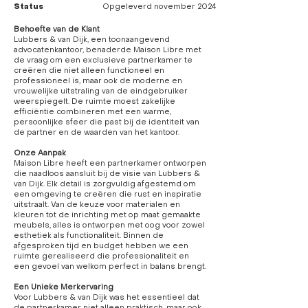
Status
Opgeleverd november 2024
Behoefte van de Klant
Lubbers & van Dijk, een toonaangevend
advocatenkantoor, benaderde Maison Libre met
de vraag om een exclusieve partnerkamer te
creëren die niet alleen functioneel en
professioneel is, maar ook de moderne en
vrouwelijke uitstraling van de eindgebruiker
weerspiegelt. De ruimte moest zakelijke
efficiëntie combineren met een warme,
persoonlijke sfeer die past bij de identiteit van
de partner en de waarden van het kantoor.
Onze Aanpak
Maison Libre heeft een partnerkamer ontworpen
die naadloos aansluit bij de visie van Lubbers &
van Dijk. Elk detail is zorgvuldig afgestemd om
een omgeving te creëren die rust en inspiratie
uitstraalt. Van de keuze voor materialen en
kleuren tot de inrichting met op maat gemaakte
meubels, alles is ontworpen met oog voor zowel
esthetiek als functionaliteit. Binnen de
afgesproken tijd en budget hebben we een
ruimte gerealiseerd die professionaliteit en
een gevoel van welkom perfect in balans brengt.
Een Unieke Merkervaring
Voor Lubbers & van Dijk was het essentieel dat