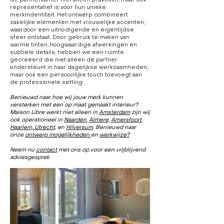
de partnerkamer niet alleen praktisch, maar ook
representatief is voor hun unieke
merkindentiteit. Het ontwerp combineert
zakelijke elementen met vrouwelijke accenten,
waardoor een uitnodigende en eigentijdse
sfeer ontstaat. Door gebruik te maken van
warme tinten, hoogwaardige afwerkingen en
subtiele details, hebben we een ruimte
gecreëerd die niet alleen de partner
ondersteunt in haar dagelijkse werkzaamheden,
maar ook een persoonlijke touch toevoegt aan
de professionele setting.
Benieuwd naar hoe wij jouw merk kunnen
versterken met een op maat gemaakt interieur?
Maison Libre werkt niet alleen in
Amsterdam
zijn wij
ook operationeel in
Naarden
,
Almere
,
Amersfoort
,
Haarlem,
Utrecht
,
en
Hilversum
. Benieuwd naar
onze
ontwerp mogelijkheden
en
werkwijze?
Neem nu
contact
met ons op voor een vrijblijvend
adviesgesprek.​​