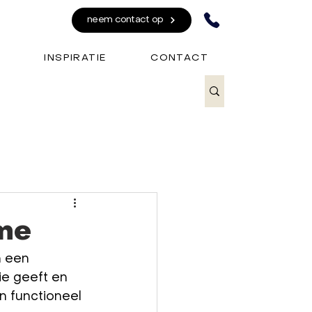
neem contact op
INSPIRATIE
CONTACT
ome
n een 
e geeft en 
en functioneel 