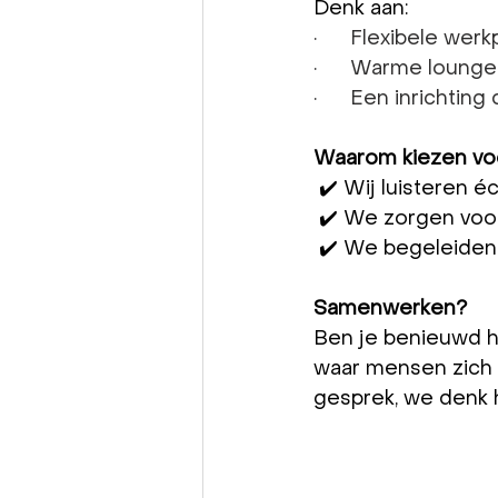
Denk aan:
·      Flexibele w
·      Warme loung
·      Een inrichti
Waarom kiezen voo
 ✔️ Wij luisteren 
 ✔️ We zorgen voor
 ✔️ We begeleiden 
Samenwerken?
Ben je benieuwd h
waar mensen zich 
gesprek, we denk 