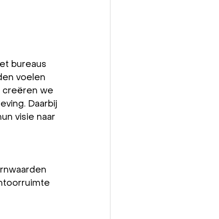
et bureaus 
den voelen 
re creëren we 
eving. Daarbij 
n visie naar 
ernwaarden 
ntoorruimte 