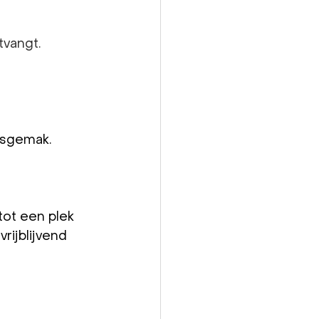
tvangt.
ksgemak.
ot een plek 
ijblijvend 