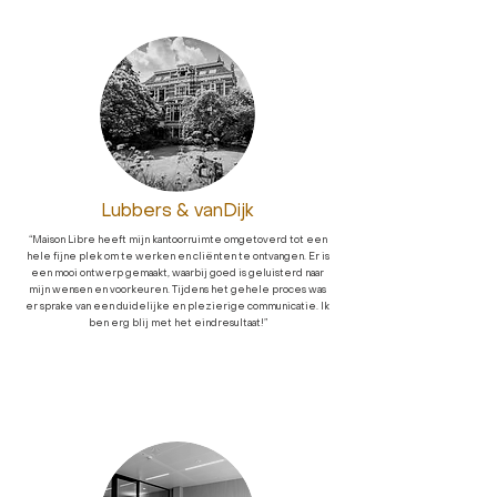
Lubbers & vanDijk
“Maison Libre heeft mijn kantoorruimte omgetoverd tot een
hele fijne plek om te werken en cliënten te ontvangen. Er is
een mooi ontwerp gemaakt, waarbij goed is geluisterd naar
mijn wensen en voorkeuren. Tijdens het gehele proces was
er sprake van een duidelijke en plezierige communicatie. Ik
ben erg blij met het eindresultaat!”