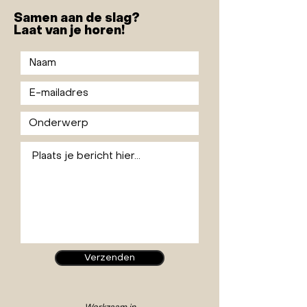
Samen aan de slag?
HQ Maison Libre Interior
Laat van je horen!
STUDIO RUIMTE
Verzenden