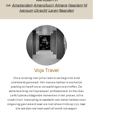
Werkzaam in
oa:
Amsterdam
Amersfoort
Almere
Haarlem
Hi
lversum
Utrecht
Laren
Naarden
Voja Travel
Onze ervaring met jullie team is van begin tot eind
uitstekend geweest. Het nieuwe kantoor is werkelijk
prachtig en heeft onze verwachtingen overtroffen. De
samenwerking verliep soepel, professioneel en flexibel,
zelfs tijdens uitdagende momenten in het proces. Jullie
creativiteit, toewijding en aandacht voor detail hebben een
omgeving gecreëerd waar we niet alleen trots op zijn, maar
die ook door ons team positief wordt ontvangen.