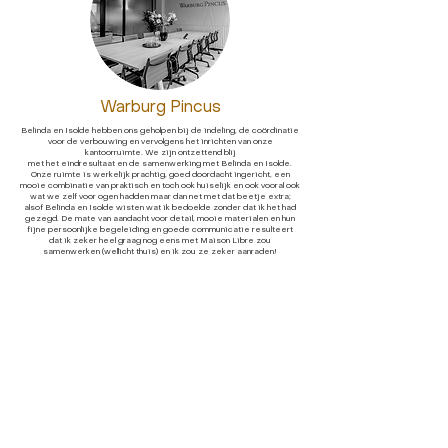
Warburg Pincus
Belinda en Isolde hebben ons geholpen bij de indeling, de coördinatie
voor de verbouwing en vervolgens het inrichten van onze
kantoorruimte. We zijn ontzettend blij
met het eindresultaat en de samenwerking met Belinda en Isolde.
Onze ruimte is werkelijk prachtig, goed doordacht ingericht, een
mooie combinatie van praktisch en toch ook huiselijk en ook vooral ook
wat we zelf voor ogen hadden maar dan net met dat beetje extra;
alsof Belinda en Isolde wisten wat ik bedoelde zonder dat ik het had
gezegd. De mate van aandacht voor detail, mooie materialen en hun
fijne persoonlijke begeleiding en goede communicatie resulteert
dat ik zeker heel graag nog eens met Maison Libre zou
samenwerken (wellicht thuis) en ik zou ze zeker aanraden!
Tailored
Interiors
Timeless
Harmony