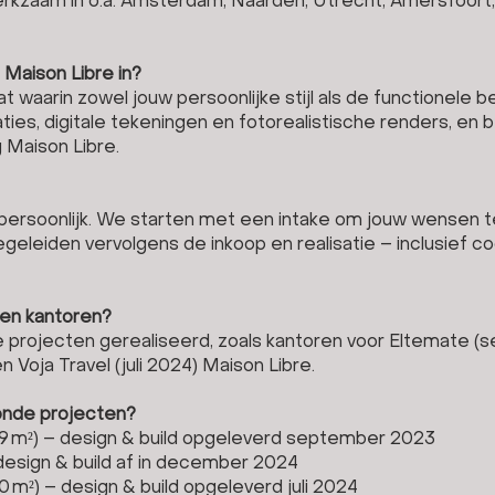
erkzaam in o.a. Amsterdam, Naarden, Utrecht, Amersfoort,
 Maison Libre in?
t waarin zowel jouw persoonlijke stijl als de functionele b
ties, digitale tekeningen en fotorealistische renders, en 
g
Maison Libre
.
 persoonlijk. We starten met een intake om jouw wensen t
geleiden vervolgens de inkoop en realisatie – inclusief c
n en kantoren?
projecten gerealiseerd, zoals kantoren voor Eltemate (se
Voja Travel (juli 2024)
Maison Libre
.
ronde projecten?
9 m²) – design & build opgeleverd september 2023
design & build af in december 2024
0 m²) – design & build opgeleverd juli 2024