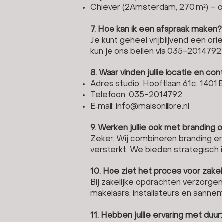
Chiever (2Amsterdam, 270 m²) –
7. Hoe kan ik een afspraak maken?
Je kunt geheel vrijblijvend een or
kun je ons bellen via
035-2014792
8. Waar vinden jullie locatie en c
Adres studio: Hooftlaan 61c, 1401
Telefoon:
035-2014792
E‑mail:
info@maisonlibre.nl
9. Werken jullie ook met branding
Zeker. Wij combineren branding en
versterkt. We bieden strategisch i
10. Hoe ziet het proces voor zakel
Bij zakelijke opdrachten verzorgen 
makelaars, installateurs en aanne
11. Hebben jullie ervaring met du