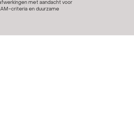
afwerkingen met aandacht voor
EEAM-criteria en duurzame
Other
Cookie and Privacy Statement
general terms and conditions
FAQ
Sitemap
Disclaimer
Blog
ing