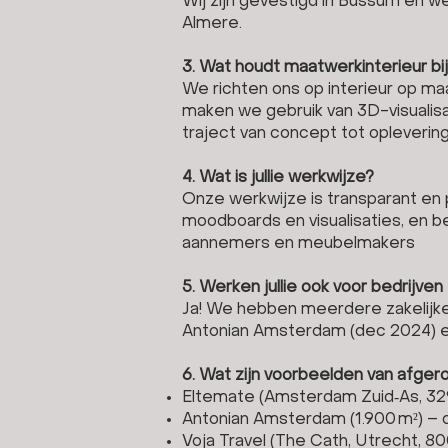
Wij zijn gevestigd in Bussum en w
Almere.
3. Wat houdt maatwerkinterieur bij
We richten ons op interieur op maa
maken we gebruik van 3D-visualisa
traject van concept tot opleverin
4. Wat is jullie werkwijze?
Onze werkwijze is transparant en
moodboards en visualisaties, en be
aannemers en meubelmakers
5. Werken jullie ook voor bedrijve
Ja! We hebben meerdere zakelijke 
Antonian Amsterdam (dec 2024) en 
6. Wat zijn voorbeelden van afge
Eltemate (Amsterdam Zuid‑As, 32
Antonian Amsterdam (1.900 m²) – 
Voja Travel (The Cath, Utrecht, 80