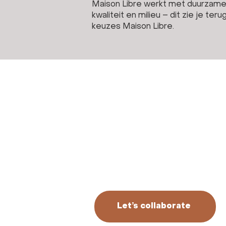
Maison Libre werkt met duurzame
kwaliteit en milieu – dit zie je 
keuzes
Maison Libre.
Tailored
Int
Timeless
H
Do you have a project in mind, would you like 
explore how we can strengthen each other?
Feel free to get in touch.
Let’s collaborate