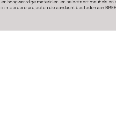
 en hoogwaardige materialen, en selecteert meubels en 
terug in meerdere projecten die aandacht besteden aan BR
What do we do?
eriors
2D fit out
3D design
3D renders
armony
Sustainable Office
Sustainability
Sustainable office design
Hospitality interiors
to exchange ideas, or simply
Interior design
Interior styling
Interior design
Office Fit Out, Test Fit
Office Design
Office Realization
Office Interior
Office furnishing
Office furnishing for build