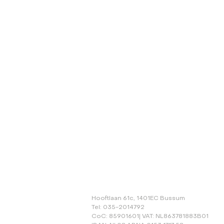
Hooftlaan 61c, 1401EC Bussum
Tel: 035-2014792
CoC: 85901601| VAT: NL863781883B01