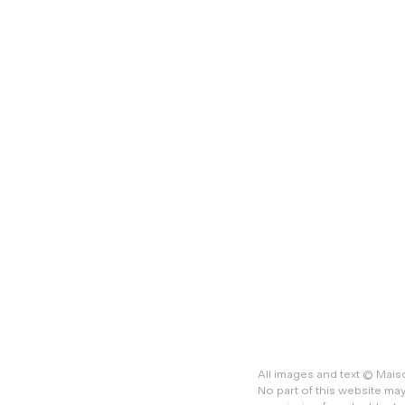
owners
Office furnishings for tena
Office furnishing for offi
Customization
Custom interiors
Real estate marketing
Office Design & Built
Project furnishing
Project management
Styling
Turnkey projects
Commercial real estate
Workplace Consultancy
All images and text © Mai
No part of this website ma