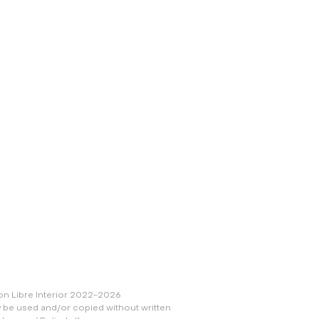
nts
ce owners
son Libre Interior 2022-2026
y be used and/or copied without written